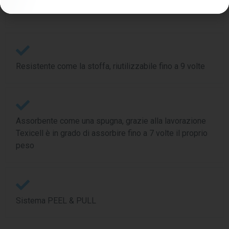
ambientale.
Resistente come la stoffa, riutilizzabile fino a 9 volte
Assorbente come una spugna, grazie alla lavorazione
Texicell è in grado di assorbire fino a 7 volte il proprio
peso
Sistema PEEL & PULL