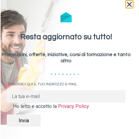
Resta aggiornato su tutto!
Promozioni, offerte, iniziative, corsi di formazione e tanto
altro
AirTech Select Lucart Professional
Panni Multiuso
INSERISCI QUI IL TUO INDIRIZZO E-MAIL
Ho letto e accetto la
Privacy Policy
Certificazione PEFC garantisce che le forme di
gestione dei boschi, da cui proviene la cellulosa,
rispondono a determinati requisiti di sostenibilità