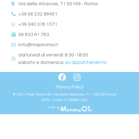
Via delle Alzavole, 71 00169 - Roma
+39 06 232 88401
+39 340 376 1571
06 833 91 783
info@mapiroma.it
dal lunedì al venerdì: 8:30-18:00
sabato e domenica:
su appuntamento
Privacy Policy
© 2022 Mapi Roma Srl. Via delle Alzavole, 71 – 00169 Roma
(RM) – P.IVA: 07789681009